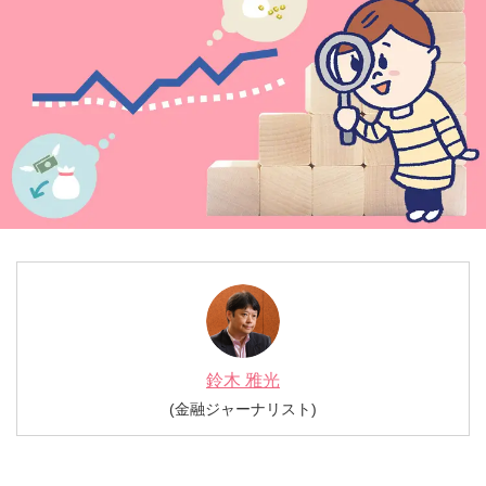
IFAナビ
Finasee
鈴木 雅光
(金融ジャーナリスト)