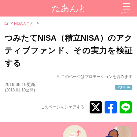
閉じる
メニュー
カテゴリー
NISAのこと
投資信託
つみたてNISA（積立NISA）のアク
株式
ティブファンド、その実力を検証
金
する
iDeCo（イデコ）
NISA
※このページはプロモーションを含みます
2018.08.10
更新
NISA
証券会社
(2018.01.10公開)
参考サイト
このページをシェアする
iDeCoナビ
新NISAナビ