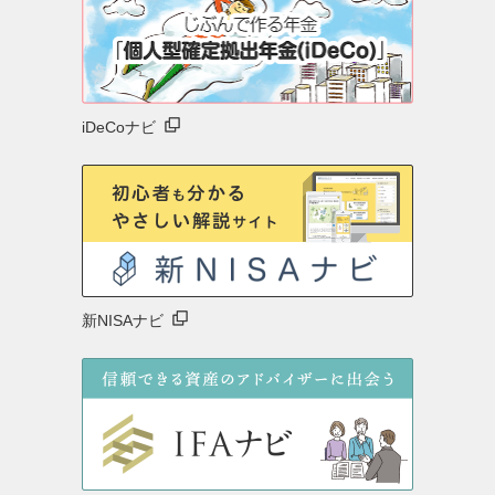
iDeCoナビ
新NISAナビ