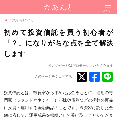
閉じる
メニュー
カテゴリー
投資信託のこと
投資信託
初めて投資信託を買う初心者が
株式
「？」になりがちな点を全て解決
金
します
iDeCo（イデコ）
NISA
※このページはプロモーションを含みます
証券会社
このページをシェアする
参考サイト
投資信託とは、投資家から集めたお金をもとに、運用の専
iDeCoナビ
門家（ファンドマネジャー）が株や債券などの複数の商品
に投資・運用する金融商品のことです。投資家は託した金
新NISAナビ
額に応じて、運用成果を報酬として受け取ることができま