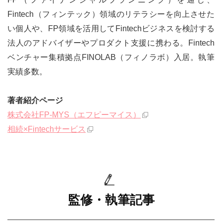
IFAナビ
Fintech（フィンテック）領域のリテラシーを向上させた
Finasee
い個人や、FP領域を活用してFintechビジネスを検討する
法人のアドバイザーやプロダクト支援に携わる。Fintech
ベンチャー集積拠点FINOLAB（フィノラボ）入居。執筆
実績多数。
著者紹介ページ
株式会社FP-MYS（エフピーマイス）
相続×Fintechサービス
監修・執筆記事