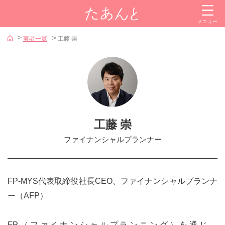
閉じる
メニュー
カテゴリー
著者一覧
工藤 崇
投資信託
株式
金
iDeCo（イデコ）
工藤 崇
NISA
ファイナンシャルプランナー
証券会社
参考サイト
FP-MYS代表取締役社長CEO、ファイナンシャルプランナ
iDeCoナビ
ー（AFP）
新NISAナビ
FP（ファイナンシャルプランニング）を通じ、