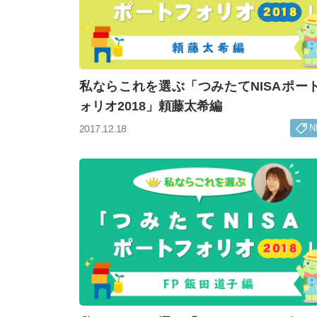
私ならこれを選ぶ「つみたてNISAポー
ォリオ2018」頼藤太希編
N
2017.12.18