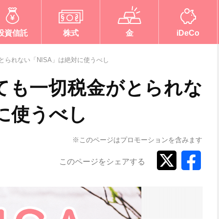
投資信託
株式
金
iDeCo
とられない「NISA」は絶対に使うべし
ても一切税金がとられな
対に使うべし
※このページはプロモーションを含みます
このページをシェアする