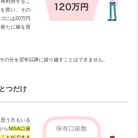
、再利用するこ
株を買い、その
ゴには20万円
で新たに株を買
その分を翌年以降に繰り越すことはできません。
ひとつだけ
と思う方もいる
がら
NISA口座
つことができま