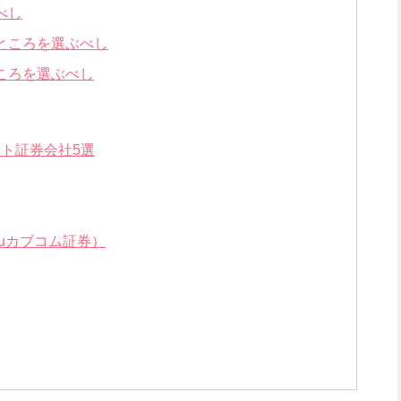
べし
ところを選ぶべし
ころを選ぶべし
ト証券会社5選
auカブコム証券）