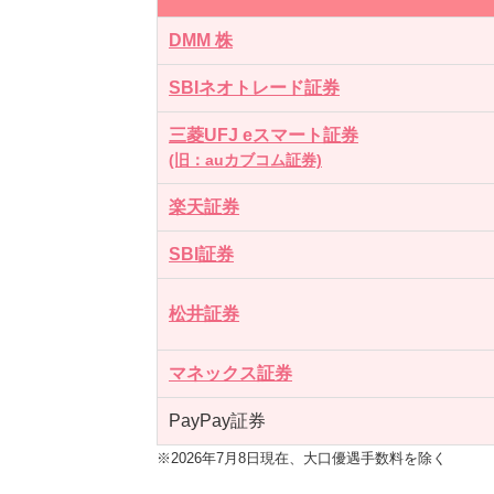
DMM 株
SBIネオトレード証券
三菱UFJ eスマート証券
(旧：auカブコム証券)
楽天証券
SBI証券
松井証券
マネックス証券
PayPay証券
※2026年7月8日現在、大口優遇手数料を除く