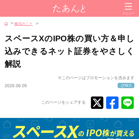
閉じる
メニュー
カテゴリー
株式のこと
投資信託
スペースXのIPO株の買い方＆申し
株式
込みできるネット証券をやさしく
金
解説
iDeCo（イデコ）
NISA
※このページはプロモーションを含みます
2026.06.05
株式
証券会社
このページをシェアする
参考サイト
iDeCoナビ
新NISAナビ