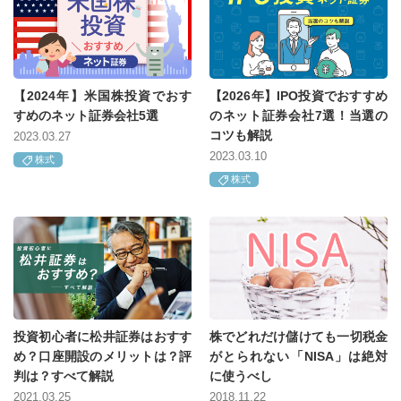
【2024年】米国株投資でおす
【2026年】IPO投資でおすすめ
すめのネット証券会社5選
のネット証券会社7選！当選の
コツも解説
2023.03.27
2023.03.10
株式
株式
投資初心者に松井証券はおすす
株でどれだけ儲けても一切税金
め？口座開設のメリットは？評
がとられない「NISA」は絶対
判は？すべて解説
に使うべし
2021.03.25
2018.11.22