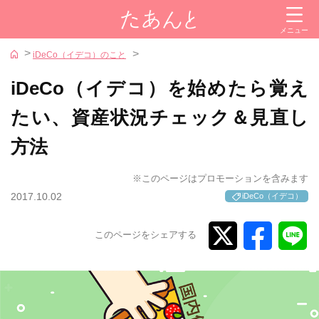
閉じる
メニュー
カテゴリー
iDeCo（イデコ）のこと
投資信託
iDeCo（イデコ）を始めたら覚え
株式
たい、資産状況チェック＆見直し
金
方法
iDeCo（イデコ）
NISA
※このページはプロモーションを含みます
2017.10.02
iDeCo（イデコ）
証券会社
このページをシェアする
参考サイト
iDeCoナビ
新NISAナビ