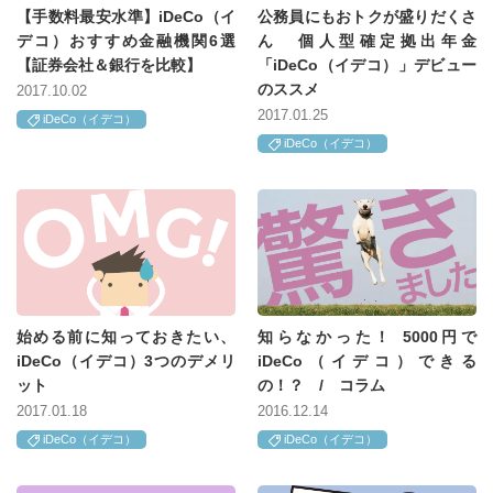
【手数料最安水準】iDeCo（イ
公務員にもおトクが盛りだくさ
デコ）おすすめ金融機関6選
ん 個人型確定拠出年金
【証券会社＆銀行を比較】
「iDeCo（イデコ）」デビュー
のススメ
2017.10.02
2017.01.25
iDeCo（イデコ）
iDeCo（イデコ）
始める前に知っておきたい、
知らなかった！ 5000円で
iDeCo（イデコ）3つのデメリ
iDeCo（イデコ）できる
ット
の！？ / コラム
2017.01.18
2016.12.14
iDeCo（イデコ）
iDeCo（イデコ）