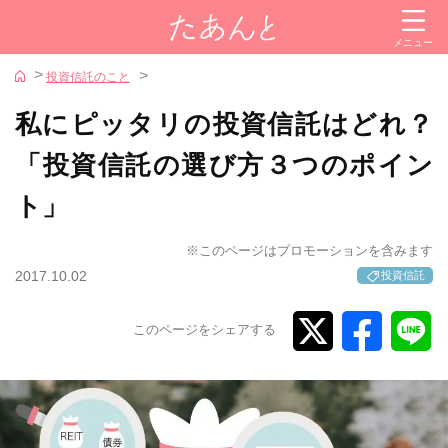
閉じる
メニュー
カテゴリー
投資信託のこと
投資信託
私にピッタリの投資信託はどれ？
株式
「投資信託の選び方３つのポイン
金
ト」
iDeCo（イデコ）
NISA
※このページはプロモーションを含みます
2017.10.02
投資信託
証券会社
このページをシェアする
参考サイト
iDeCoナビ
新NISAナビ