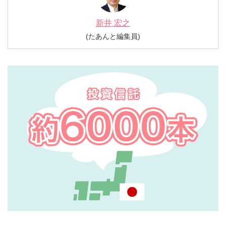
新井 宏之
(たあんと編集員)