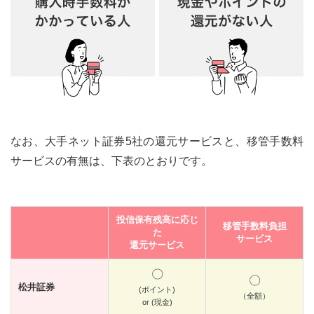
なお、大手ネット証券5社の還元サービスと、移管手数料
サービスの有無は、下表のとおりです。
投信保有残高に応じ
移管手数料負担
た
サービス
還元サービス
〇
〇
松井証券
(ポイント)
（全額）
or (現金)