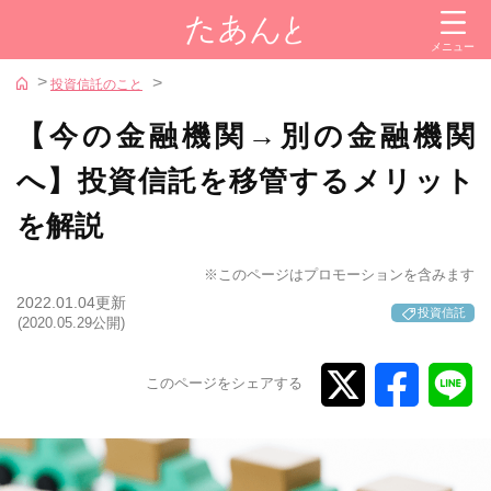
閉じる
メニュー
カテゴリー
投資信託のこと
投資信託
【今の金融機関→別の金融機関
株式
へ】投資信託を移管するメリット
金
を解説
iDeCo（イデコ）
NISA
※このページはプロモーションを含みます
2022.01.04更新
投資信託
証券会社
(2020.05.29公開)
参考サイト
このページをシェアする
iDeCoナビ
新NISAナビ