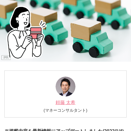
IFAナビ
Finasee
頼藤 太希
(マネーコンサルタント)