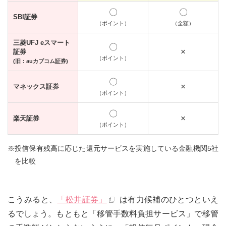
〇
〇
SBI証券
（ポイント）
（全額）
三菱UFJ eスマート
〇
×
証券
（ポイント）
(旧：auカブコム証券)
〇
×
マネックス証券
（ポイント）
〇
×
楽天証券
（ポイント）
※投信保有残高に応じた還元サービスを実施している金融機関5社
を比較
こうみると、
「松井証券」
は有力候補のひとつといえ
るでしょう。もともと「移管手数料負担サービス」で移管